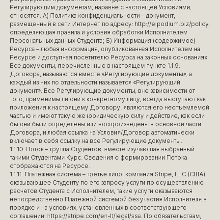
Регулирующим документам, наравне с настоящей Условиями,
относятся: А) Политика конфиденциальности – документ,
размещенный в сети Интернет по адресу: http://elpodium.biz/policy,
определяющая правила и условия обработки Исполнителем
Персональных данных Студента; Б) Информация (содержимое)
Ресурса – любая информация, опубликованная Исполнителем на
Ресурсе и доступная посетителю Ресурса на законных основаниях.
Все документы, перечисленные в настоящем пункте 1.1.9.
Договора, называются вместе «Регулирующие документы», а
каждый из них по отдельности называется «Регулирующий
документ». Все Регулирующие документы, вне зависимости от
того, применимы ли они к конкретному лицу, всегда выступают как
приложения к настоящему Договору, являются его неотъемлемой
частью и имеют такую же юридическую силу и действие, как если
бы они были определены или воспроизведены в основной части
Договора, и любая ссылка на Условия/Договор автоматически
включает в себя ссылку на все Регулирующие документы.
1.1.10. Поток – группа Студентов, вместе изучающая выбранный
такими Студентами Курс. Сведения о формировании Потока
отображаются на Ресурсе.
1.1.11. Платежная система – третье лицо, компания Stripe, LLC (США)
оказывающее Студенту по его запросу услуги по осуществлению
расчетов Студента с Исполнителем, такие услуги оказываются
непосредственно Платежной системой без участия Исполнителя в
порядке и на условиях, установленных в соответствующего
соглашении: https://stripe.com/en-lt/legal/ssa. По обязательствам,