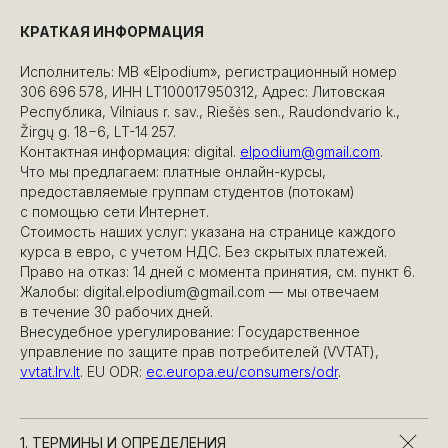
КРАТКАЯ ИНФОРМАЦИЯ
Исполнитель: MB «Elpodium», регистрационный номер
306 696 578, ИНН LT100017950312, Адрес: Литовская
Республика, Vilniaus r. sav., Riešės sen., Raudondvario k.,
Žirgų g. 18−6, LT-14 257.
Контактная информация: digital.
elpodium@gmail.com
.
Что мы предлагаем: платные онлайн-курсы,
предоставляемые группам студентов (потокам)
с помощью сети Интернет.
Стоимость наших услуг: указана на странице каждого
курса в евро, с учетом НДС. Без скрытых платежей.
Право на отказ: 14 дней с момента принятия, см. пункт 6.
Жалобы: digital.elpodium@gmail.com — мы отвечаем
в течение 30 рабочих дней.
Внесудебное урегулирование: Государственное
управление по защите прав потребителей (VVTAT),
vvtat.lrv.lt
. EU ODR:
ec.europa.eu/consumers/odr
.
1. ТЕРМИНЫ И ОПРЕДЕЛЕНИЯ