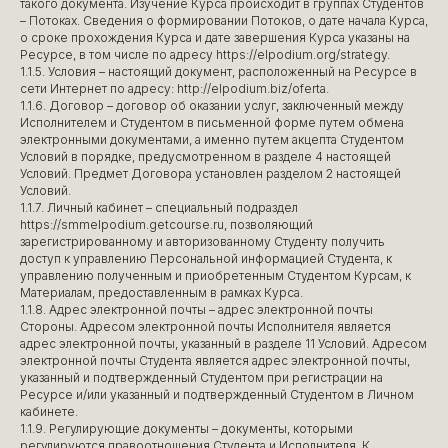
такого документа. Изучение Курса происходит в группах Студентов
– Потоках. Сведения о формировании Потоков, о дате начала Курса,
о сроке прохождения Курса и дате завершения Курса указаны на
Ресурсе, в том числе по адресу https://elpodium.org/strategy.
1.1.5. Условия – настоящий документ, расположенный на Ресурсе в
сети Интернет по адресу: http://elpodium.biz/oferta.
1.1.6. Договор – договор об оказании услуг, заключенный между
Исполнителем и Студентом в письменной форме путем обмена
электронными документами, а именно путем акцепта Студентом
Условий в порядке, предусмотренном в разделе 4 настоящей
Условий. Предмет Договора установлен разделом 2 настоящей
Условий.
1.1.7. Личный кабинет – специальный подраздел
https://smmelpodium.getcourse.ru, позволяющий
зарегистрированному и авторизованному Студенту получить
доступ к управлению Персональной информацией Студента, к
управлению полученным и приобретенным Студентом Курсам, к
Материалам, предоставленным в рамках Курса.
1.1.8. Адрес электронной почты – адрес электронной почты
Стороны. Адресом электронной почты Исполнителя является
адрес электронной почты, указанный в разделе 11 Условий. Адресом
электронной почты Студента является адрес электронной почты,
указанный и подтвержденный Студентом при регистрации на
Ресурсе и/или указанный и подтвержденный Студентом в Личном
кабинете.
1.1.9. Регулирующие документы – документы, которыми
регулируются правоотношения Студента и Исполнителя. К