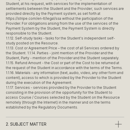
Student, at his request, with services for the implementation of
settlements between the Student and the Provider; such services are
provided directly by the Payment system, as set forth at
https://stripe.com/en-lt/legal/ssa without the participation of the
Provider. For obligations arising from the use of the services of the
Payment System by the Student, the Payment System is directly
responsible to the Student.
1.1.12. Self-study tasks - tasks for the Student's independent self-
study posted on the Resource.
1.1.13. Cost or Agreement Price – the cost of all Services ordered by
the Student. 1.1.14. Parties - joint mention of the Provider and the
Student, Party - mention of the Provider and the Student separately.
1.1.15. Refund Amount - the Cost or part of the Cost to be returned at
the request of the Student in accordance with the terms of the Terms.
1.1.16. Materials - any information (text, audio, video, any other form and
content), access to which is provided by the Provider to the Student
during the execution of the Agreement.
1.1.17. Services - services provided by the Provider to the Student
consisting in the provision of the opportunity for the Student to
access Course / Courses selected by the Student on the Resource
remotely (through the Internet) in the manner and on the terms
established by the Regulatory Documents.
2. SUBJECT MATTER