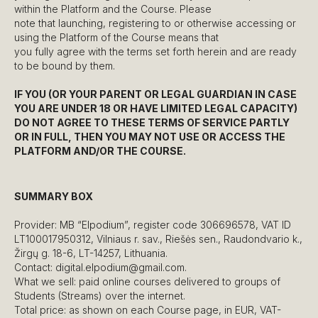
within the Platform and the Course. Please
note that launching, registering to or otherwise accessing or
using the Platform of the Course means that
you fully agree with the terms set forth herein and are ready
to be bound by them.
IF YOU (OR YOUR PARENT OR LEGAL GUARDIAN IN CASE
YOU ARE UNDER 18 OR HAVE LIMITED LEGAL CAPACITY)
DO NOT AGREE TO THESE TERMS OF SERVICE PARTLY
OR IN FULL, THEN YOU MAY NOT USE OR ACCESS THE
PLATFORM AND/OR THE COURSE.
SUMMARY BOX
Provider: MB “Elpodium”, register code 306696578, VAT ID
LT100017950312, Vilniaus r. sav., Riešės sen., Raudondvario k.,
Žirgų g. 18-6, LT-14257, Lithuania.
Contact: digital.elpodium@gmail.com.
What we sell: paid online courses delivered to groups of
Students (Streams) over the internet.
Total price: as shown on each Course page, in EUR, VAT-