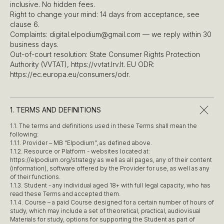
inclusive. No hidden fees.
Right to change your mind: 14 days from acceptance, see
clause 6.
Complaints: digital.elpodium@gmail.com — we reply within 30
business days.
Out-of-court resolution: State Consumer Rights Protection
Authority (VVTAT), https://vvtat.lrv.lt. EU ODR:
https://ec.europa.eu/consumers/odr.
1. TERMS AND DEFINITIONS
1.1. The terms and definitions used in these Terms shall mean the
following:
1.1.1. Provider – MB “Elpodium”, as defined above.
1.1.2. Resource or Platform - websites located at:
https://elpodium.org/strategy as well as all pages, any of their content
(information), software offered by the Provider for use, as well as any
of their functions.
1.1.3. Student - any individual aged 18+ with full legal capacity, who has
read these Terms and accepted them.
1.1.4. Course – a paid Course designed for a certain number of hours of
study, which may include a set of theoretical, practical, audiovisual
Materials for study, options for supporting the Student as part of