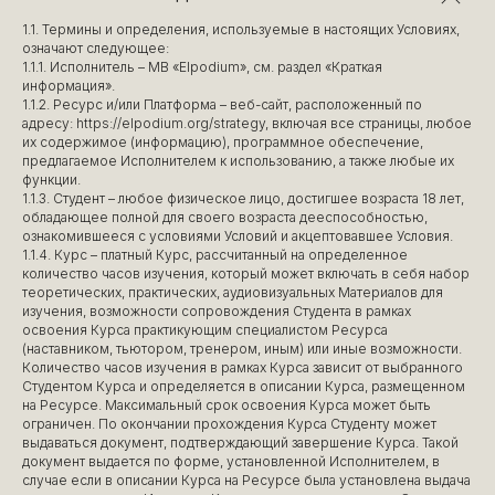
1.1. Термины и определения, используемые в настоящих Условиях,
означают следующее:
1.1.1. Исполнитель – MB «Elpodium», см. раздел «Краткая
информация».
1.1.2. Ресурс и/или Платформа – веб-сайт, расположенный по
адресу: https://elpodium.org/strategy, включая все страницы, любое
их содержимое (информацию), программное обеспечение,
предлагаемое Исполнителем к использованию, а также любые их
функции.
1.1.3. Студент – любое физическое лицо, достигшее возраста 18 лет,
обладающее полной для своего возраста дееспособностью,
ознакомившееся с условиями Условий и акцептовавшее Условия.
1.1.4. Курс – платный Курс, рассчитанный на определенное
количество часов изучения, который может включать в себя набор
теоретических, практических, аудиовизуальных Материалов для
изучения, возможности сопровождения Студента в рамках
освоения Курса практикующим специалистом Ресурса
(наставником, тьютором, тренером, иным) или иные возможности.
Количество часов изучения в рамках Курса зависит от выбранного
Студентом Курса и определяется в описании Курса, размещенном
на Ресурсе. Максимальный срок освоения Курса может быть
ограничен. По окончании прохождения Курса Студенту может
выдаваться документ, подтверждающий завершение Курса. Такой
документ выдается по форме, установленной Исполнителем, в
случае если в описании Курса на Ресурсе была установлена выдача