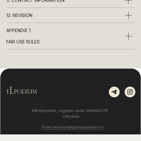
11. CONTACT INFORMATION
12. REVISION
APPENDIX 1
FAIR USE RULES
MB Elpodium, register code 306696578,
Lithuania
Политика конфиденциальности
Политика использования файлов cookie