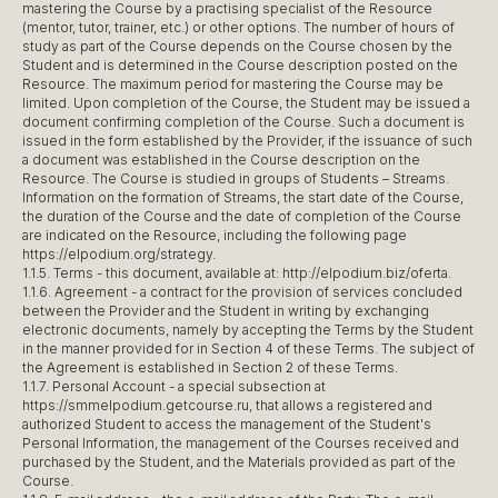
mastering the Course by a practising specialist of the Resource
(mentor, tutor, trainer, etc.) or other options. The number of hours of
study as part of the Course depends on the Course chosen by the
Student and is determined in the Course description posted on the
Resource. The maximum period for mastering the Course may be
limited. Upon completion of the Course, the Student may be issued a
document confirming completion of the Course. Such a document is
issued in the form established by the Provider, if the issuance of such
a document was established in the Course description on the
Resource. The Course is studied in groups of Students – Streams.
Information on the formation of Streams, the start date of the Course,
the duration of the Course and the date of completion of the Course
are indicated on the Resource, including the following page
https://elpodium.org/strategy.
1.1.5. Terms - this document, available at: http://elpodium.biz/oferta.
1.1.6. Agreement - a contract for the provision of services concluded
between the Provider and the Student in writing by exchanging
electronic documents, namely by accepting the Terms by the Student
in the manner provided for in Section 4 of these Terms. The subject of
the Agreement is established in Section 2 of these Terms.
1.1.7. Personal Account - a special subsection at
https://smmelpodium.getcourse.ru, that allows a registered and
authorized Student to access the management of the Student's
Personal Information, the management of the Courses received and
purchased by the Student, and the Materials provided as part of the
Course.