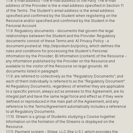
1.1.8. E-mail address - the e-mail address of the Party. The e-mail
address of the Provider is the e-mail address specified in Section 11
of the Terms. The Student's email address is the email address
specified and confirmed by the Student when registering on the
Resource and/or specified and confirmed by the Student in the
Personal Account.
1.1.9. Regulatory documents - documents that govern the legal
relationships between the Student and the Provider. Regulatory
documents consist of these Terms and: A) Privacy Policy - a
document posted at: http://elpodium.biz/policy, which defines the
rules and conditions for processing the Student's Personal
Information by the Provider; B) Information (content) of the Resource -
any information published by the Provider on the Resource and
available to the visitor of the Resource on legal grounds. All
documents listed in paragraph
1.1.9. are referred to collectively as the "Regulatory Documents", and
each of them individually is referred to as the "Regulatory Document".
All Regulatory Documents, regardless of whether they are applicable
to a specific person, always act as annexes to this Agreement, are its
integral part and have the same legal force and effect as if they were
defined or reproduced in the main part of the Agreement, and any
reference to the Terms/Agreement automatically includes a reference
to all Regulatory Documents.
1.1.10. Stream is a group of Students studying a Course together.
Information on the formation of the Streams is displayed on the
Resource.
1.1.11. Payment system - Stripe, LLC (the U.S.), which provides the