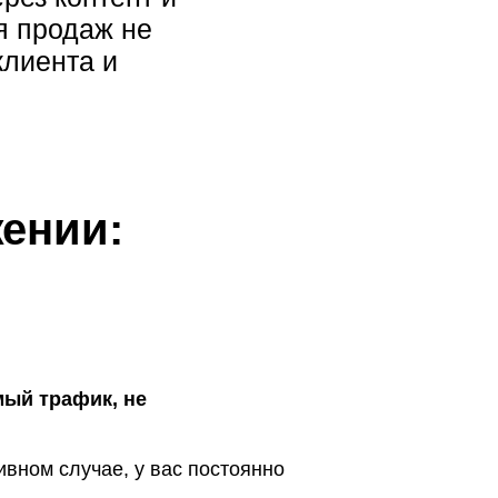
я продаж не
клиента и
ении:
мый трафик, не
вном случае, у вас постоянно