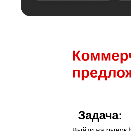
Коммер
предло
Задача:
Выйти на рынок b