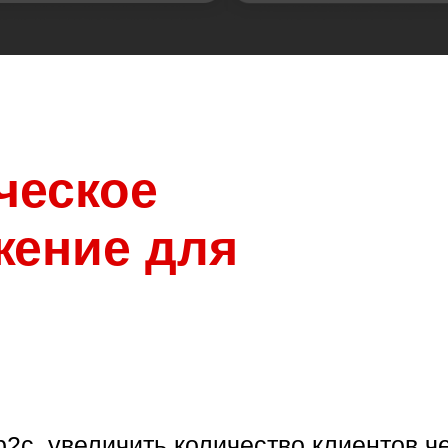
ческое
жение для
2c, увеличить количество клиентов че