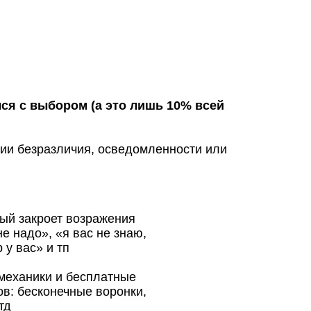
лся с выбором (а это лишь 10% всей
адии безразличия, осведомленности или
рый закроет возражения
не надо», «я вас не знаю,
 у вас» и тп
механики и бесплатные
в: бесконечные воронки,
тд